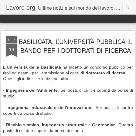
Lavoro org
Ultime notizie sul mondo del lavoro. Un canale informativo dedicato ai giovani e a tutti coloro che sono in cerca di un lavoro. Il blog rappresenta una estensione del portale dedicato www.lavoro.org , su cui e' possibile trovare e candidarsi a migliaia di offerte pubblicate ogni giorno in Italia.
BASILICATA, L’UNIVERSITÀ PUBBLICA IL
SEP
14
BANDO PER I DOTTORATI DI RICERCA
L’Università della Basilicata
ha indetto un concorso pubblico per
titoli ed esami per l’ammissione ai corsi
di dottorato di ricerca
.
Questi gli indirizzi e le disponibilità:
-
Ingegneria dell’Ambiente
. Sei posti, di cui tre coperti da borse di
studio.
-
Ingegneria industriale e dell’innovazione
. Sei posti, di cui tre
coperti da borse di studio.
-
Rischio sismico, Ingegneria strutturale e Geotecnica
. Quattro
posti, di cui due coperti da borse di studio.