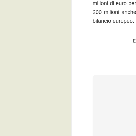
mentre per il 2014, il recupero del
milioni di euro pe
determinerebbe una moderata crescita del
alla crescita economica nelle previsioni p
200 milioni anche
bilancio europeo.
“Il tuo primo lavoro EURES”: l
MAY
10
Sono in aumento i cittadini in cerc
(YfEj), promosso dall’UE per favori
E
sostegno per dare ulteriore impulso alla l
“Finora abbiamo ottenuto l’inserimento d
durante la primavera del 2013. Siamo fidu
INPS: concorso per 998 medi
MAY
6
L’Inps ha indetto con una selezione
medici esterni, prioritariamente spec
La selezione è finalizzata ad assicurare la
sanitari.
Marche, bando per le micro,
MAY
3
Le Regione Marche ha pubblicato u