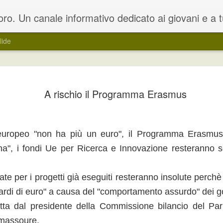
oloro che sono in cerca di un lavoro. Il blog rappresenta una estensione del portale dedicato www.lavoro.org , su cui e' possibile trovare e ca
lide
ocini curricolari per
L’obiettivo è quello di far conoscere u
A rischio il Programma Erasmus
i e disoccupati
formazione professionale e un addest
o per la realizzazione di Work
Le attività di work experience si compo
 attraverso una modalità a sportello,
azienda e di attività di formazione, un
trumento che consenta ai soggetti
accompagnamento propedeutiche all’in
 europeo "non ha più un euro", il Programma Erasmus fi
a", i fondi Ue per Ricerca e Innovazione resteranno s
ate per i progetti già eseguiti resteranno insolute perchè 
Regione Umbria: corso
Regione Veneto:
JUN
JUN
14
7
di formazione avanzato
contributi a favore della
iardi di euro" a causa del "comportamento assurdo" dei g
su installazione di
promozione e il
atta dal presidente della Commissione bilancio del Par
impianti fotovoltaici
sostegno della musica
amassoure.