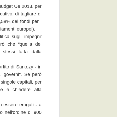
unità) e dell'1,6% su base annua
 budget Ue 2013, per
(-373 mila unità).
utivo, di tagliare di
Il tasso di occupazione è pari al
,58% dei fondi per i
56,0%, in calo di 0,1 punti
ziamenti europei).
percentuali nel confronto
congiunturale e di 0,9 punti
tica sugli 'impegni'
rispetto a dodici mesi prima.
erò che "quella dei
Il numero di disoccupati, pari a 3
 stessi fatta dalla
milioni 83 mila, aumenta dello
0,7% rispetto a marzo (+23 mila
unità). Su base annua si registra
rtito di Sarkozy - in
una crescita del 13,8% (+373 mila
unità).
i governi". Se però
singole capitali, per
e e chiedere alla
n essere erogati - a
 nell'ordine di 900