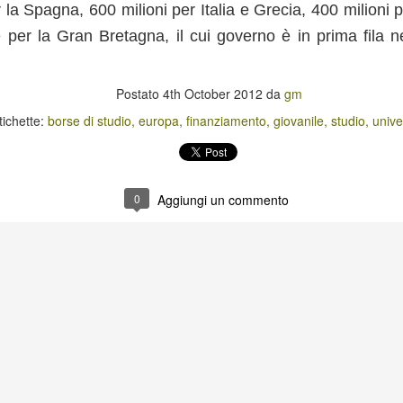
l'attività economica, trainato prevalentemente dalla domanda interna,
r la Spagna, 600 milioni per Italia e Grecia, 400 milioni 
lo 0,7%. La domanda estera netta è la principale fonte di sostegno
er il 2013 (+1,1 punti percentuali).
 per la Gran Bretagna, il cui governo è in prima fila ne
’Italia sostiene la mobilità del lavoro giovanile
Postato
4th October 2012
da
gm
a di impiego assunti grazie al progetto “Il tuo primo lavoro EURES”
re la mobilità professionale, e centinaia di persone hanno ricevuto
tichette:
borse di studio
europa
finanziamento
giovanile
studio
unive
oro carriera professionale.
i 55 persone in cerca di lavoro, e miriamo a raggiungere 200 assunzioni
ciosi di riuscire a conseguire questo obiettivo.
0
Aggiungi un commento
ci esterni
 pubblica mediante richiesta di disponibilità per il reclutamento di 998
ialisti in medicina legale o in altre branche di interesse istituzionale.
 continuità delle attività medico-legali dell’Istituto per gli adempimenti
 piccole e medie imprese
n bando per le micro, piccole e medie imprese marchigiane che