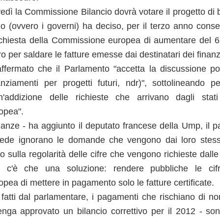
giovanile
La Regione Umbria ha approvato
edì la Commissione Bilancio dovrà votare il progetto di
l’avviso pubblico per l’iscrizione al
La Regione Veneto ha approvato
corso “Installazione e
un bando per l'erogazione di
lio (ovvero i governi) ha deciso, per il terzo anno consec
manutenzione di impianti
contributi a favore della
fotovoltaici – Livello avanzato”,
richiesta della Commissione europea di aumentare del 6
promozione ed il sostegno della
che verrà realizzato da Moda &
musica giovanile.
o per saldare le fatture emesse dai destinatari dei finan
Cultura S.r.l. presso la sede di via
Spoletina 6, Terni.
ermato che il Parlamento "accetta la discussione poli
L’obiettivo dell’iniziativa è
promuovere e sostenere la
anziamenti per progetti futuri, ndr)", sottolineando p
realizzazione di servizi e strutture
'addizione delle richieste che arrivano dagli stati
destinate ad iniziative di ricerca,
di produzione e di fruizione
opea".
musicale, promuovere la
finanze - ha aggiunto il deputato francese della Ump, il pa
diffusione della musica giovanile e
ento lavorativo dei giovani
sostenere interventi finalizzati al
fede ignorano le domande che vengono dai loro stess
perfezionamento di giovani
l'integrazione tra il sistema della formazione e il lavoro e combattere la
esecutori ed operatori del settore
to sulla regolarità delle cifre che vengono richieste dalle 
viso per Istituti professionali di Stato e Organismi formativi accreditati
musicale e di settori ad esso
i a nuove forme di "presa in carico" di giovani a rischio di esclusione
c'è che una soluzione: rendere pubbliche le cifr
correlati.
ea di mettere in pagamento solo le fatture certificate.
 fatti dal parlamentare, i pagamenti che rischiano di no
economia italiana
 prodotto interno lordo (Pil) italiano pari all'1,4% in termini reali,
ga approvato un bilancio correttivo per il 2012 - sono