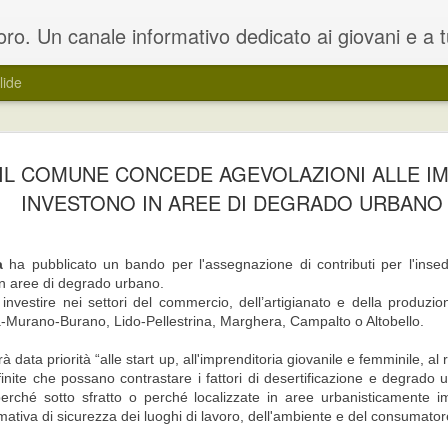
oloro che sono in cerca di un lavoro. Il blog rappresenta una estensione del portale dedicato www.lavoro.org , su cui e' possibile trovare e ca
lide
ocini curricolari per
 IL COMUNE CONCEDE AGEVOLAZIONI ALLE I
L’obiettivo è quello di far conoscere u
i e disoccupati
formazione professionale e un addest
INVESTONO IN AREE DI DEGRADO URBANO
o per la realizzazione di Work
Le attività di work experience si compo
 attraverso una modalità a sportello,
azienda e di attività di formazione, un
trumento che consenta ai soggetti
a
ha pubblicato un bando per l'assegnazione di contributi per l'insed
accompagnamento propedeutiche all’in
i in aree di degrado urbano.
vestire nei settori del commercio, dell’artigianato e della produzion
a-Murano-Burano, Lido-Pellestrina, Marghera, Campalto o Altobello.
Regione Umbria: corso
Regione Veneto:
JUN
JUN
rà data priorità “alle start up, all'imprenditoria giovanile e femminile, a
14
7
efinite che possano contrastare i fattori di desertificazione e degrado u
di formazione avanzato
contributi a favore della
perché sotto sfratto o perché localizzate in aree urbanisticamente im
su installazione di
promozione e il
tiva di sicurezza dei luoghi di lavoro, dell'ambiente e del consumato
impianti fotovoltaici
sostegno della musica