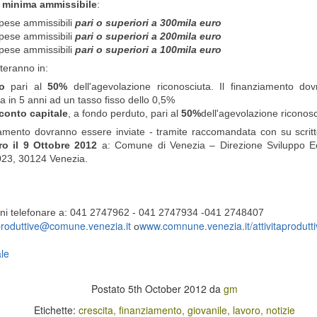
giovanile
La Regione Umbria ha approvato
a minima ammissibile
:
l’avviso pubblico per l’iscrizione al
La Regione Veneto ha approvato
spese ammissibili
pari o superiori a 300mila euro
corso “Installazione e
un bando per l'erogazione di
spese ammissibili
pari o superiori a 200mila euro
manutenzione di impianti
contributi a favore della
spese ammissibili
pari o superiori a 100mila euro
fotovoltaici – Livello avanzato”,
promozione ed il sostegno della
teranno in:
che verrà realizzato da Moda &
musica giovanile.
Cultura S.r.l. presso la sede di via
o
pari al
50%
dell'agevolazione riconosciuta. Il finanziamento do
Spoletina 6, Terni.
L’obiettivo dell’iniziativa è
 in 5 anni ad un tasso fisso dello 0,5%
promuovere e sostenere la
 conto capitale
, a fondo perduto, pari al
50%
dell'agevolazione riconosc
realizzazione di servizi e strutture
nziamento dovranno essere inviate - tramite raccomandata con su s
destinate ad iniziative di ricerca,
ro il 9 Ottobre 2012
a: Comune di Venezia – Direzione Sviluppo Ec
di produzione e di fruizione
023, 30124 Venezia.
musicale, promuovere la
diffusione della musica giovanile e
ento lavorativo dei giovani
sostenere interventi finalizzati al
perfezionamento di giovani
l'integrazione tra il sistema della formazione e il lavoro e combattere la
zioni telefonare a: 041 2747962 - 041 2747934 -041 2748407
esecutori ed operatori del settore
viso per Istituti professionali di Stato e Organismi formativi accreditati
.produttive@comune.venezia.it
www.comnune.venezia.it/attivitaprodutt
o
musicale e di settori ad esso
i a nuove forme di "presa in carico" di giovani a rischio di esclusione
correlati.
le
economia italiana
Postato
5th October 2012
da
gm
 prodotto interno lordo (Pil) italiano pari all'1,4% in termini reali,
Etichette:
crescita
finanziamento
giovanile
lavoro
notizie