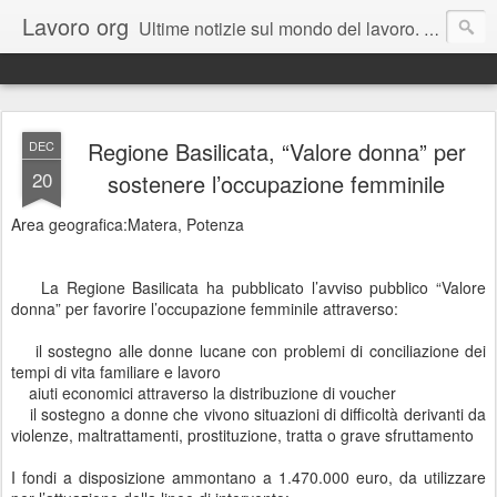
Lavoro org
Ultime notizie sul mondo del lavoro. Un canale informativo dedicato ai giovani e a tutti coloro che sono in cerca di un lavoro. Il blog rappresenta una estensione del portale dedicato www.lavoro.org , su cui e' possibile trovare e candidarsi a migliaia di offerte pubblicate ogni giorno in Italia.
Regione Basilicata, “Valore donna” per
DEC
20
sostenere l’occupazione femminile
Area geografica:Matera, Potenza
La Regione Basilicata ha pubblicato l’avviso pubblico “Valore
donna” per favorire l’occupazione femminile attraverso:
il sostegno alle donne lucane con problemi di conciliazione dei
tempi di vita familiare e lavoro
aiuti economici attraverso la distribuzione di voucher
il sostegno a donne che vivono situazioni di difficoltà derivanti da
violenze, maltrattamenti, prostituzione, tratta o grave sfruttamento
I fondi a disposizione ammontano a 1.470.000 euro, da utilizzare