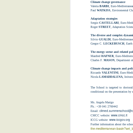
sono ancora molte le opportunità
Climate change governance
per chi è alla ricerca di
Valeria
BARBI
, Euro-Mediterrane
un’occupazione o di un’esperienza
Paul
WATKISS
, Enviromental Cha
di lavoro in Italia o all’estero nel
Adaptation strategies
settore del turismo.
Sergio
CASTELLARI
, Euro-Medi
Roger
STREET
, Adaptation Sci
Tra le figure più ricercate
The diverse and complex dynamic
animatori, commessi, receptionist,
Silvio
GUALDI
, Euro-Mediterran
Gregor C.
LECKEBUSCH
, Eart
cuochi, camerieri, istruttori fitness
e bagnini ma anche personale
The energy sector and related pol
sanitario per centri estivi e giovani
Manfred
HAFNER
, Euro-Mediterr
Charles F.
MASON
, Department o
disponibili a svolgere tirocini
formativi in questo periodo.
Climate change impacts and polici
Riccardo
VALENTINI
, Euro-Medi
Nicola
LAMADDALENA
, Istitu
Liguria, sostegno all’inserim
MAY
23
La Regione Liguria - per migliorare 
The School is targeted to doctoral
conditional on the presentation by e
marginalità sociale - pubblica un Av
che realizzino azioni e progetti finalizzat
Ms. Angela Marigo
sociale e abbandono scolastico.
Ph.: +39 041 2700442
climed.summerschool@c
Email:
www.cmcc.it
CMCC website:
ISTAT : Le prospettive per l’
MAY
www.iccgov.org
ICCG website:
Further information about the scho
17
Nel 2013 si prevede una riduzione del
the-mediterranean-basin?set