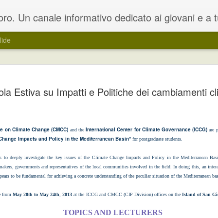
oloro che sono in cerca di un lavoro. Il blog rappresenta una estensione del portale dedicato www.lavoro.org , su cui e' possibile trovare e ca
lide
ocini curricolari per
L’obiettivo è quello di far conoscere u
la Estiva su Impatti e Politiche dei cambiamenti cl
i e disoccupati
formazione professionale e un addest
o per la realizzazione di Work
Le attività di work experience si compo
 attraverso una modalità a sportello,
azienda e di attività di formazione, un
trumento che consenta ai soggetti
accompagnamento propedeutiche all’in
re
on
Climate Change (CMCC)
International Center for Climate Governance (ICCG)
and the
are p
Change Impacts and Policy in the Mediterranean Basin
” for postgraduate students.
 to deeply investigate the key issues of the Climate Change Impacts and Policy in the Mediterranean Basi
kers, governments and representatives of the local communities involved in the field. In doing this, an inter
Regione Umbria: corso
Regione Veneto:
JUN
JUN
pears to be fundamental for achieving a concrete understanding of the peculiar situation of the Mediterranean ba
14
7
di formazione avanzato
contributi a favore della
su installazione di
promozione e il
e from
May 20th to May 24th
,
2013
at the ICCG and CMCC (CIP Division) offices on the
Island of San Gi
impianti fotovoltaici
sostegno della musica
TOPICS AND LECTURERS