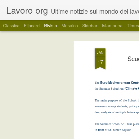
Lavoro org
Ultime notizie sul mondo del lavoro. Un canale informativo dedicato ai giovani e a tutti c
Classica
Flipcard
Rivista
Mosaico
Sidebar
Istantanea
Times
Regione Veneto: tir
JUN
JAN
24
Scuo
soggetti inoccupat
17
La Regione Veneto ha pubblicato un band
Experience con la finalità di incentivare,
l’utilizzo dei tirocini curricolari come s
Euro-Mediterranean Cent
The
coinvolti di entrare nel mondo del lavoro.
Climate 
the Summer School on “
The main purpose of the School is
awareness among students, policy ma
Ancora posizioni
JUN
deep analysis of multiple factors ap
17
disponibili per lavorare
d'estate
The Summer School will take plac
in front of St. Mark’s Square.
A ridosso della stagione estiva,