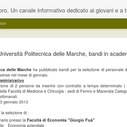
oloro che sono in cerca di un lavoro. Il blog rappresenta una estensione del portale dedicato www.lavoro.org , su cui e' possibile trovare e ca
lide
ocini curricolari per
L’obiettivo è quello di far conoscere u
Università Politecnica delle Marche, bandi in scade
i e disoccupati
formazione professionale e un addest
o per la realizzazione di Work
Le attività di work experience si compo
nica delle Marche
ha pubblicato bandi per la selezione di personale 
 attraverso una modalità a sportello,
azienda e di attività di formazione, un
iverse nel mese di gennaio.
trumento che consenta ai soggetti
accompagnamento propedeutiche all’in
ministrativo
ione di 2 persone da inserire con contratto a tempo determinato ( 
ella Facoltà di Medicina e Chirurgia - sedi di Fermo e Macerata Catego
ttimanali.
Regione Umbria: corso
Regione Veneto:
3 gennaio 2013
JUN
JUN
14
7
di formazione avanzato
contributi a favore della
 la selezione di :
su installazione di
promozione e il
nario presso la
Facoltà di Economia "Giorgio Fuà"
impianti fotovoltaici
sostegno della musica
ale: Economia aziendale