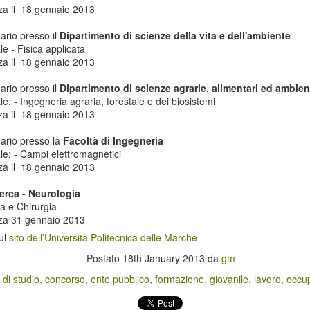
giovanile
La Regione Umbria ha approvato
a il 18 gennaio 2013
l’avviso pubblico per l’iscrizione al
La Regione Veneto ha approvato
corso “Installazione e
un bando per l'erogazione di
ario presso il
Dipartimento di scienze della vita e dell'ambiente
manutenzione di impianti
contributi a favore della
e - Fisica applicata
fotovoltaici – Livello avanzato”,
promozione ed il sostegno della
a il 18 gennaio 2013
che verrà realizzato da Moda &
musica giovanile.
Cultura S.r.l. presso la sede di via
ario presso il
Dipartimento di scienze agrarie, alimentari ed ambien
Spoletina 6, Terni.
L’obiettivo dell’iniziativa è
e: - Ingegneria agraria, forestale e dei biosistemi
promuovere e sostenere la
a il 18 gennaio 2013
realizzazione di servizi e strutture
destinate ad iniziative di ricerca,
nario presso la
Facoltà di Ingegneria
di produzione e di fruizione
le: - Campi elettromagnetici
musicale, promuovere la
a il 18 gennaio 2013
diffusione della musica giovanile e
ento lavorativo dei giovani
sostenere interventi finalizzati al
erca - Neurologia
perfezionamento di giovani
a e Chirurgia
l'integrazione tra il sistema della formazione e il lavoro e combattere la
esecutori ed operatori del settore
za 31 gennaio 2013
viso per Istituti professionali di Stato e Organismi formativi accreditati
musicale e di settori ad esso
i a nuove forme di "presa in carico" di giovani a rischio di esclusione
sul
sito dell’Università Politecnica delle Marche
correlati.
Postato
18th January 2013
da
gm
economia italiana
 di studio
concorso
ente pubblico
formazione
giovanile
lavoro
occu
 prodotto interno lordo (Pil) italiano pari all'1,4% in termini reali,