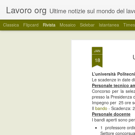
Lavoro org
Ultime notizie sul mondo del lavoro. Un canale informativo dedicato ai giovani e a tutti c
Classica
Flipcard
Rivista
Mosaico
Sidebar
Istantanea
Times
Regione Veneto: tir
JUN
JAN
24
soggetti inoccupat
18
La Regione Veneto ha pubblicato un band
L’università Politec
Experience con la finalità di incentivare,
Le scadenze in date d
l’utilizzo dei tirocini curricolari come s
Personale tecnico am
coinvolti di entrare nel mondo del lavoro.
Concorso per la selez
presso la Presidenza d
Impegno per 25 ore se
Ancora posizioni
JUN
Il
bando
- Scadenza: 2
17
Personale docente
disponibili per lavorare
I bandi aperti sono per
d'estate
1 professore ordi
A ridosso della stagione estiva,
Settore concorsu