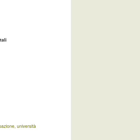
unità) e dell'1,6% su base annua
(-373 mila unità).
Il tasso di occupazione è pari al
56,0%, in calo di 0,1 punti
percentuali nel confronto
tali
congiunturale e di 0,9 punti
rispetto a dodici mesi prima.
Il numero di disoccupati, pari a 3
milioni 83 mila, aumenta dello
0,7% rispetto a marzo (+23 mila
unità). Su base annua si registra
una crescita del 13,8% (+373 mila
unità).
pazione
università