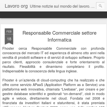
Lavoro org
Ultime notizie sul mondo del lavoro. Un canale informativo dedicato ai giovani e a tutti coloro che sono in cerca di un lavoro. Il blog rappresenta una estensione del portale dedicato www.lavoro.org , su cui e' possibile trovare e candidarsi a migliaia di offerte pubblicate ogni giorno in Italia.
Responsabile Commerciale settore
FEB
18
Informatica
Fhoster cerca Responsabile Commerciale con profonda
conoscenza del mercato IT ed esperienza di almeno otto anni nella
vendita di prodotti software e di servizi di sviluppo software. Proprio
parco clienti, approccio consulenziale e forte orientamento al
risultato. Flessibilità e dinamismo completano il profilo.
Indispensabile la conoscenza della lingua inglese.
Fhoster è un’azienda di cloud-computing che ha realizzato e che
offre come servizio APaaS (Application Platform as a Service) una
piattaforma web innovativa, chiamata “Livebase”, per creare e per
gestire database scientifici e gestionali “on-demand”, cioè in modo
agile e veloce, direttamente nel cloud. Fondata nel 2008 e
finanziata da investitori italiani e statunitensi, è stata premiata