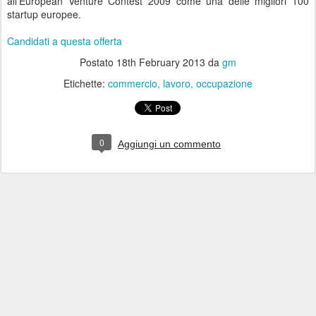
all’European Venture Contest 2009 come una delle migliori 100
startup europee.
Candidati a questa offerta
Postato
18th February 2013
da
gm
Etichette:
commercio
lavoro
occupazione
0
Aggiungi un commento