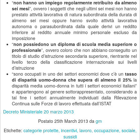
“
non hanno un impiego regolarmente retribuito da almeno
sei mesi
”, ovvero i soggetti che negli ultimi sei mesi non hanno
prestato attività lavorativa di natura subordinata della durata di
almeno sei mesi oppure hanno svolto attività lavorativa
autonoma o parasubordinata dalla quale derivi un reddito
inferiore al reddito annuale minimo personale escluso da
imposizione
“
non possiedono un diploma di scuola media superiore o
professionale
”, ovvero coloro che non abbiano conseguito un
titolo di studio d’istruzione secondaria superiore, rientrante nel
livello terzo della classificazione internazionale sui livelli
d’istruzione
“sono occupati in uno dei settori economici dove c’è un
tasso
di disparità uomo-donna che supera di almeno il 25%
la
disparità media uomo-donna in tutti i settori economici italiani”
e appartengono al genere sottorappresentato, considerando a
tal fine i settori annualmente individuati dalla Rilevazione
Continua sulle Forze di lavoro effettuata dall’ISTAT
Decreto Ministeriale 20 marzo 2013
Postato
25th March 2013
da
gm
Etichette:
categorie protette
incentivi
lavoro
occupazione
sociale
sussidi