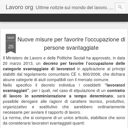
Lavoro org
Ultime notizie sul mondo del lavoro. Un canale informativo dedicato ai giovani e a tutti coloro che sono in cerca di un lavoro. Il blog rappresenta una estensione del portale dedicato www.lavoro.org , su cui e' possibile trovare e candidarsi a migliaia di offerte pubblicate ogni giorno in Italia.
Nuove misure per favorire l’occupazione di
MAR
25
persone svantaggiate
Il Ministero de Lavoro e delle Politiche Sociali ha approvato, in data
20 marzo 2013, un
decreto per favorire l’occupazione delle
categorie svantaggiate di lavoratori
in applicazione ai principi
stabiliti dal regolamento comunitario CE n. 800/2008, che dichiara
alcune categorie di aiuti compatibili con il mercato comune.
Nello specifico il decreto individua i cosiddetti
“lavoratori
svantaggiati”
, per i quali, nel caso di stipulazione di un
contratto
di lavoro in somministrazione a tempo determinato
, sarà
possibile derogare alle ragioni di carattere tecnico, produttivo,
organizzativo e sostitutivo che sarebbero ordinariamente
necessarie per avviare il rapporto di lavoro.
La norma, che si compone di un unico articolo, stabilisce che sono
da considerarsi lavoratori svantaggiati quanti: