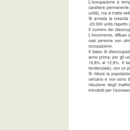
sono ancora molte le opportunità
L'occupazione a tempo
per chi è alla ricerca di
carattere permanente.
un’occupazione o di un’esperienza
unità), ma si tratta nel
di lavoro in Italia o all’estero nel
Si arresta la crescit
settore del turismo.
-20.000 unità rispetto
Il numero dei disoccu
Tra le figure più ricercate
L'incremento, diffuso s
animatori, commessi, receptionist,
casi persone con alm
cuochi, camerieri, istruttori fitness
occupazione.
e bagnini ma anche personale
Il tasso di disoccupazi
sanitario per centri estivi e giovani
anno prima; per gli uo
disponibili a svolgere tirocini
10,8% al 12,8%. Il ta
formativi in questo periodo.
tendenziale), con un p
Si riduce la popolazio
Liguria, sostegno all’inserim
cercano e non sono di
MAY
riduzione degli inatt
23
La Regione Liguria - per migliorare 
introdotti per l'access
marginalità sociale - pubblica un Av
che realizzino azioni e progetti finalizzat
sociale e abbandono scolastico.
ISTAT : Le prospettive per l’
MAY
17
Nel 2013 si prevede una riduzione del