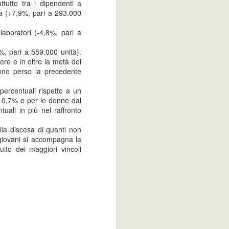
tutto tra i dipendenti a
unità) e dell'1,6% su base annua
a (+7,9%, pari a 293.000
(-373 mila unità).
laboratori (-4,8%, pari a
Il tasso di occupazione è pari al
56,0%, in calo di 0,1 punti
%, pari a 559.000 unità).
percentuali nel confronto
ere e in oltre la metà dei
congiunturale e di 0,9 punti
nno perso la precedente
rispetto a dodici mesi prima.
 percentuali rispetto a un
Il numero di disoccupati, pari a 3
e 10,7% e per le donne dal
milioni 83 mila, aumenta dello
uali in più nel raffronto
0,7% rispetto a marzo (+23 mila
unità). Su base annua si registra
lla discesa di quanti non
una crescita del 13,8% (+373 mila
 giovani si accompagna la
unità).
uito dei maggiori vincoli