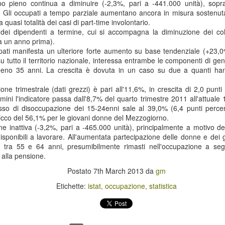
giovanile
La Regione Umbria ha approvato
 pieno continua a diminuire (-2,3%, pari a -441.000 unità), soprat
l’avviso pubblico per l’iscrizione al
 Gli occupati a tempo parziale aumentano ancora in misura sostenut
La Regione Veneto ha approvato
corso “Installazione e
la quasi totalità dei casi di part-time involontario.
un bando per l'erogazione di
manutenzione di impianti
a dei dipendenti a termine, cui si accompagna la diminuzione dei col
contributi a favore della
fotovoltaici – Livello avanzato”,
 a un anno prima).
promozione ed il sostegno della
che verrà realizzato da Moda &
pati manifesta un ulteriore forte aumento su base tendenziale (+23,0
musica giovanile.
Cultura S.r.l. presso la sede di via
u tutto il territorio nazionale, interessa entrambe le componenti di gen
Spoletina 6, Terni.
eno 35 anni. La crescita è dovuta in un caso su due a quanti ha
L’obiettivo dell’iniziativa è
promuovere e sostenere la
one trimestrale (dati grezzi) è pari all'11,6%, in crescita di 2,0 punti
realizzazione di servizi e strutture
mini l'indicatore passa dall'8,7% del quarto trimestre 2011 all'attual
destinate ad iniziative di ricerca,
sso di disoccupazione dei 15-24enni sale al 39,0% (6,4 punti percent
di produzione e di fruizione
icco del 56,1% per le giovani donne del Mezzogiorno.
musicale, promuovere la
ne inattiva (-3,2%, pari a -465.000 unità), principalmente a motivo de
diffusione della musica giovanile e
ento lavorativo dei giovani
sponibili a lavorare. All'aumentata partecipazione delle donne e dei
sostenere interventi finalizzati al
ivi tra 55 e 64 anni, presumibilmente rimasti nell'occupazione a seg
perfezionamento di giovani
l'integrazione tra il sistema della formazione e il lavoro e combattere la
o alla pensione.
esecutori ed operatori del settore
viso per Istituti professionali di Stato e Organismi formativi accreditati
musicale e di settori ad esso
i a nuove forme di "presa in carico" di giovani a rischio di esclusione
Postato
7th March 2013
da
gm
correlati.
Etichette:
istat
occupazione
statistica
economia italiana
 prodotto interno lordo (Pil) italiano pari all'1,4% in termini reali,