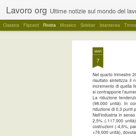
Lavoro org
Ultime notizie sul mondo del lavoro. Un canale informativo dedicato ai giovani e a tutti c
Classica
Flipcard
Rivista
Mosaico
Sidebar
Istantanea
Times
Regione Veneto: tir
JUN
MAR
24
soggetti inoccupat
7
La Regione Veneto ha pubblicato un band
Nel quarto trimestre 20
Experience con la finalità di incentivare,
risultato sintetizza 
l’utilizzo dei tirocini curricolari come s
incremento di quella f
coinvolti di entrare nel mondo del lavoro.
si contrappone l'aumen
La riduzione tendenzi
(98.000 unità). In co
Ancora posizioni
JUN
riduzione di 0,3 punti p
17
Nell'industria in sens
disponibili per lavorare
2,5% (-117.000 unità)
d'estate
costruzioni (-4,6%, pa
A ridosso della stagione estiva,
+76.000 unità), dovuta