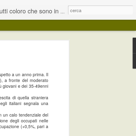
ndidarsi a migliaia di offerte pubblicate ogni giorno in Italia.
na realtà lavorativa attraverso la
ramento pratico.
rranno di una parte di tirocinio in
spetto a un anno prima. Il
ità ad altre attività di orientamento e
à), a fronte del moderato
serimento o reinserimento lavorativo.
iù giovani e dei 35-49enni
scita di quella straniera
egli italiani segnala una
ISTAT - dati su
MAY
on un calo tendenziale del
31
Occupati e disoccupati
one degli occupati nelle
Ad aprile 2013 gli occupati sono
occupazione (+0,5%, pari a
22 milioni 596 mila, in calo dello
0,1% rispetto a marzo (-18 mila