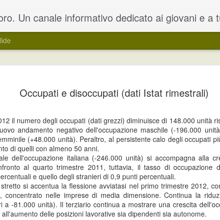
oloro che sono in cerca di un lavoro. Il blog rappresenta una estensione del portale dedicato www.lavoro.org , su cui e' possibile trovare e ca
lide
ocini curricolari per
L’obiettivo è quello di far conoscere u
Occupati e disoccupati (dati Istat rimestrali)
i e disoccupati
formazione professionale e un addest
o per la realizzazione di Work
Le attività di work experience si compo
12 il numero degli occupati (dati grezzi) diminuisce di 148.000 unità ri
 attraverso una modalità a sportello,
azienda e di attività di formazione, un
il nuovo andamento negativo dell'occupazione maschile (-196.000 unit
trumento che consenta ai soggetti
accompagnamento propedeutiche all’in
emminile (+48.000 unità). Peraltro, al persistente calo degli occupati p
to di quelli con almeno 50 anni.
ale dell'occupazione italiana (-246.000 unità) si accompagna alla cre
nfronto al quarto trimestre 2011, tuttavia, il tasso di occupazione d
Regione Umbria: corso
Regione Veneto:
ercentuali e quello degli stranieri di 0,9 punti percentuali.
JUN
JUN
o stretto si accentua la flessione avviatasi nel primo trimestre 2012, c
14
7
di formazione avanzato
contributi a favore della
, concentrato nelle imprese di media dimensione. Continua la riduzi
su installazione di
promozione e il
ri a -81.000 unità). Il terziario continua a mostrare una crescita dell'
impianti fotovoltaici
sostegno della musica
 all'aumento delle posizioni lavorative sia dipendenti sia autonome.