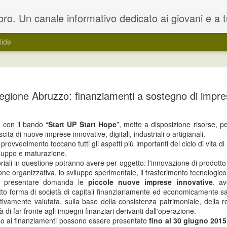
oloro che sono in cerca di un lavoro. Il blog rappresenta una estensione del portale dedicato www.lavoro.org , su cui e' possibile trovare e ca
lide
ocini curricolari per
L’obiettivo è quello di far conoscere u
egione Abruzzo: finanziamenti a sostegno di impre
i e disoccupati
formazione professionale e un addest
o per la realizzazione di Work
Le attività di work experience si compo
, con il bando “
Start UP Start Hope
”, mette a disposizione risorse, pe
 attraverso una modalità a sportello,
azienda e di attività di formazione, un
cita di nuove imprese innovative, digitali, industriali o artigianali.
trumento che consenta ai soggetti
accompagnamento propedeutiche all’in
provvedimento toccano tutti gli aspetti più importanti del ciclo di vita di
sviluppo e maturazione.
oriali in questione potranno avere per oggetto: l'innovazione di prodotto 
one organizzativa, lo sviluppo sperimentale, il trasferimento tecnologico 
Regione Umbria: corso
Regione Veneto:
 presentare domanda le
JUN
piccole nuove imprese innovative
JUN
, a
sotto forma di società di capitali finanziariamente ed economicamente s
14
7
di formazione avanzato
contributi a favore della
itivamente valutata, sulla base della consistenza patrimoniale, della re
su installazione di
promozione e il
tà di far fronte agli impegni finanziari derivanti dall'operazione.
impianti fotovoltaici
sostegno della musica
o ai finanziamenti possono essere presentato
fino al 30 giugno 2015