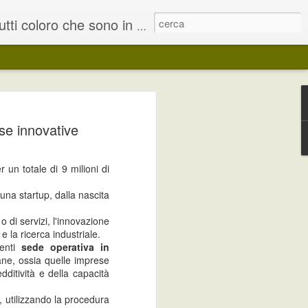
ndidarsi a migliaia di offerte pubblicate ogni giorno in Italia.
na realtà lavorativa attraverso la
se innovative
ramento pratico.
rranno di una parte di tirocinio in
r un totale di 9 milioni di
ità ad altre attività di orientamento e
serimento o reinserimento lavorativo.
 una startup, dalla nascita
o di servizi, l'innovazione
e la ricerca industriale.
ISTAT - dati su
venti
MAY
sede operativa in
ane, ossia quelle imprese
31
Occupati e disoccupati
dditività e della capacità
Ad aprile 2013 gli occupati sono
22 milioni 596 mila, in calo dello
, utilizzando la procedura
0,1% rispetto a marzo (-18 mila