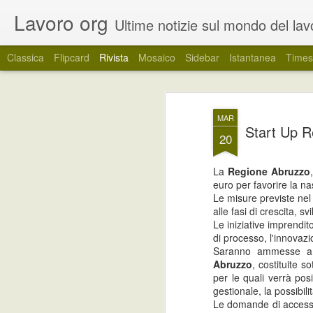
Lavoro org
Ultime notizie sul mondo del lavoro. Un canale informativo dedicato ai giovani e a tutti c
Classica
Flipcard
Rivista
Mosaico
Sidebar
Istantanea
Times
Regione Veneto: tir
JUN
MAR
24
Start Up R
soggetti inoccupat
20
La Regione Veneto ha pubblicato un band
La
Regione Abruzzo
Experience con la finalità di incentivare,
euro per favorire la nas
l’utilizzo dei tirocini curricolari come s
Le misure previste nel 
coinvolti di entrare nel mondo del lavoro.
alle fasi di crescita, 
Le iniziative imprendit
di processo, l'innovazi
Ancora posizioni
JUN
Saranno ammesse a
17
Abruzzo
, costituite 
disponibili per lavorare
per le quali verrà pos
d'estate
gestionale, la possibili
A ridosso della stagione estiva,
Le domande di access